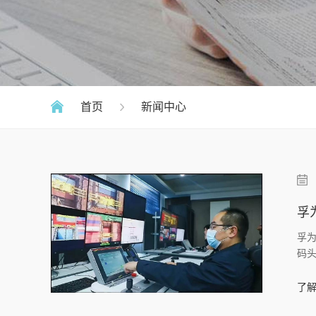
首页
新闻中心
孚
孚
码
据
了解