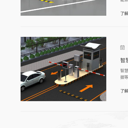
景
用
了解
智
智
据
效
告
了解