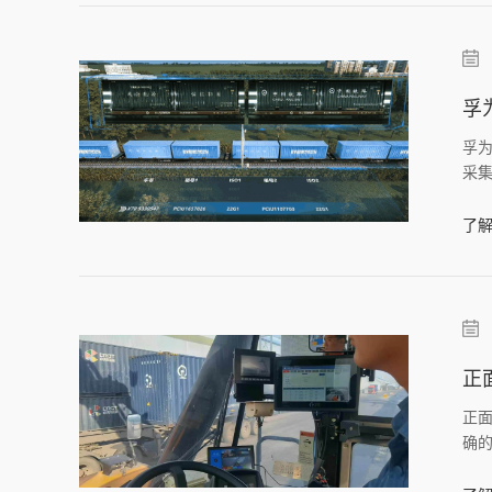
孚
孚
采
了解
正
正
确