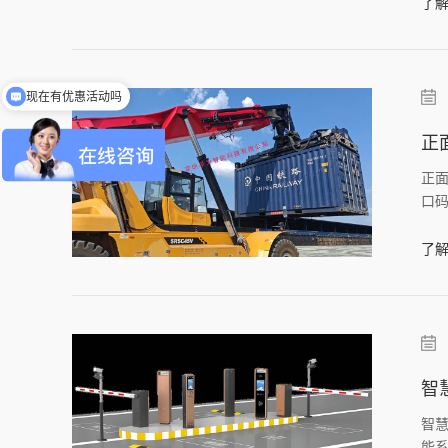
了解
现在有优惠活动吗
可以介绍下你们的产品么
正
正
口
了解
智
智
能