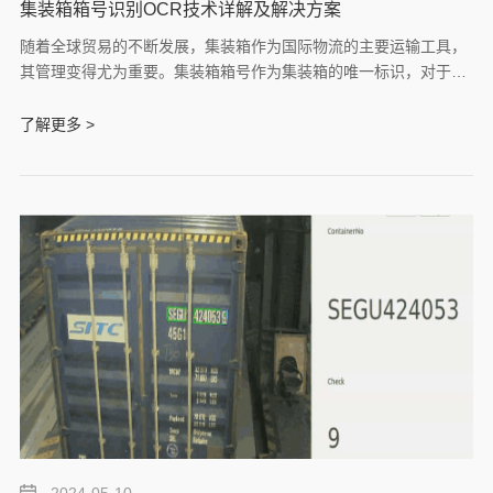
集装箱箱号识别OCR技术详解及解决方案
随着全球贸易的不断发展，集装箱作为国际物流的主要运输工具，
其管理变得尤为重要。集装箱箱号作为集装箱的唯一标识，对于货
物的追踪、管理和统计具有关键作用。然而，传统的人工识别集装
箱箱号方式存在效率低下、易出错等问题。因此，采用
了解更多 >
OCR（Optical Character Recognition，光学字符识别）技术实现
集装箱箱号的自动识别成为了一个重要的发展趋势。