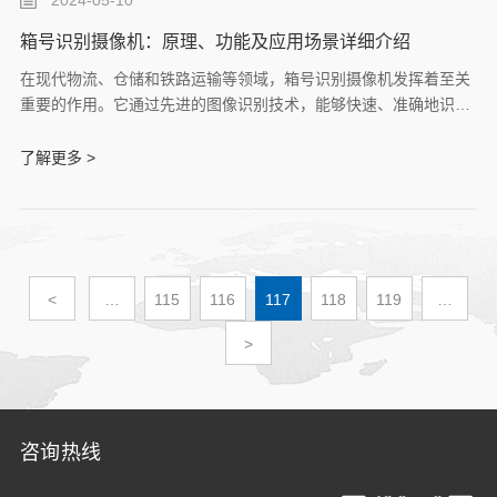
2024-05-10
箱号识别摄像机：原理、功能及应用场景详细介绍
在现代物流、仓储和铁路运输等领域，箱号识别摄像机发挥着至关
重要的作用。它通过先进的图像识别技术，能够快速、准确地识别
并记录集装箱、货车车厢等运输工具的箱号信息，极大地提高了物
流管理的效率和准确性。孚为将详细介绍箱号识别摄像机的原理、
了解更多 >
功能以及应用场景。
<
…
115
116
117
118
119
…
>
咨询热线