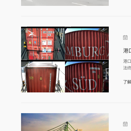
港
港
法终
气
了解