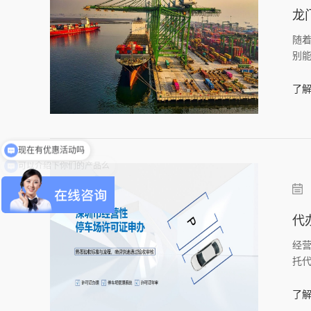
龙
随
别
了解
可以介绍下你们的产品么
代
经
托
了解