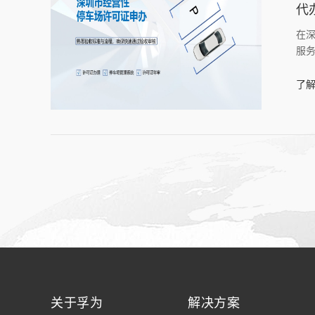
代
在
服
了解
关于孚为
解决方案