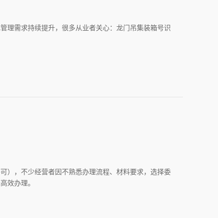
化管理需求持续提升，很多从业者关心：龙门吊集装箱号识
许可），不少经营者因不熟悉办理流程、材料要求，选择委
者高效办理。