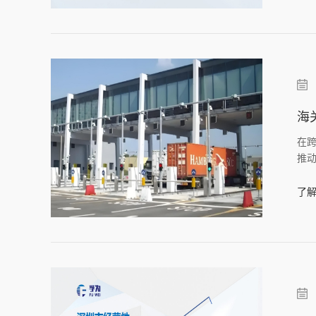
海
在
推
三
了解